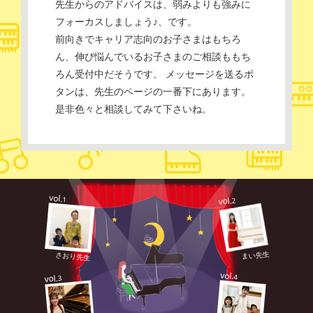
先生からのアドバイスは、弱みよりも強みに
フォーカスしましょう♪、です。
前向きでキャリア志向のお子さまはもちろ
ん、伸び悩んでいるお子さまのご相談ももち
ろん受付中だそうです。 メッセージを送るボ
タンは、先生のページの一番下にあります。
是非色々と相談してみて下さいね。
vol.
1
vol.
2
まい先生
さおり先生
vol.
4
vol.
3