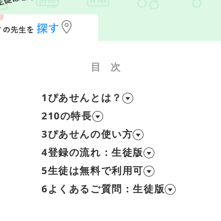
目次
1
ぴあせんとは？
2
10の特長
3
ぴあせんの使い方
4
登録の流れ：生徒版
5
生徒は無料で利用可
6
よくあるご質問：生徒版