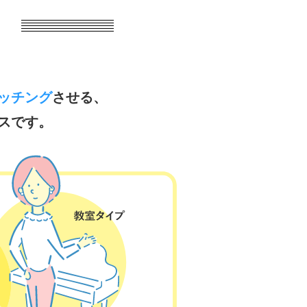
ッチング
させる、
スです。