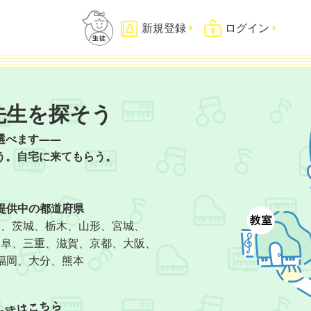
新規登録
ログイン
先生を探そう
選べます——
う。自宅に来てもらう。
提供中の都道府県
葉、茨城、栃木、山形、宮城、
岐阜、三重、滋賀、京都、大阪、
福岡、大分、熊本