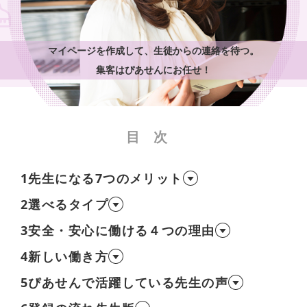
マイページを作成して、生徒からの連絡を待つ。
集客はぴあせんにお任せ！
目次
1
先生になる7つのメリット
2
選べるタイプ
安全・安心に働ける４つの理由
3
4
新しい働き方
ぴあせんで活躍している先生の声
5